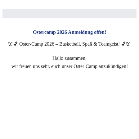
Ostercamp 2026 Anmeldung offen!
🌸🏀 Oster-Camp 2026 – Basketball, Spaß & Teamgeist! 🏀🌸
Hallo zusammen,
wir freuen uns sehr, euch unser Oster-Camp anzukündigen!
Zwei Tage voller Basketball, Bewegung und guter Laune warten
auf euch.
📍 Wo: Osthalle (Bestätigung folgt)
📅 Wann: 09. & 10. April
👧🧒 Wer: Kinder und Jugendliche von 8 bis 16 Jahren
Egal ob Anfänger oder Fortgeschrittene – bei unserem Camp ist
jede*r willkommen!