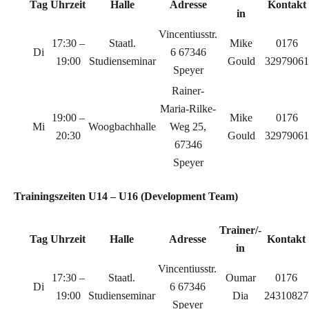
Tag
Uhrzeit
Halle
Adresse
Kontakt
in
Vincentiusstr.
17:30 –
Staatl.
Mike
0176
Di
6 67346
19:00
Studienseminar
Gould
32979061
Speyer
Rainer-
Maria-Rilke-
19:00 –
Mike
0176
Mi
Woogbachhalle
Weg 25,
20:30
Gould
32979061
67346
Speyer
Trainingszeiten
U14 – U16 (Development Team)
Trainer/-
Tag
Uhrzeit
Halle
Adresse
Kontakt
in
Vincentiusstr.
17:30 –
Staatl.
Oumar
0176
Di
6 67346
19:00
Studienseminar
Dia
24310827
Speyer