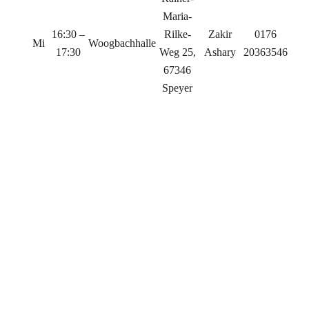
Maria-
16:30 –
Rilke-
Zakir
0176
Mi
Woogbachhalle
17:30
Weg 25,
Ashary
20363546
67346
Speyer
c
c
Trainingszeiten Freizeitgruppe (kein Ligaspielbetrieb)
Trainer/-
Tag
Uhrzeit
Halle
Adresse
Ko
in
Vincentiusstr.
20:30 –
Staatl.
Francesco
Di
6, 67346
manchfr
22:00
Studienseminar
Pica
Speyer