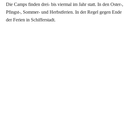
Die Camps finden drei- bis viermal im Jahr statt. In den Oster-,
Pfingst-, Sommer- und Herbstferien. In der Regel gegen Ende
der Ferien in Schifferstadt.
c
Termine
Ostercamp 2026: 09. – 10.04.2026
Anmeldung Ostercamp 2026
Anmeldeformular Förderkreis:
Beitrittserklärung_Förderkreis
Ostercamp 2026 Anmeldung offen!