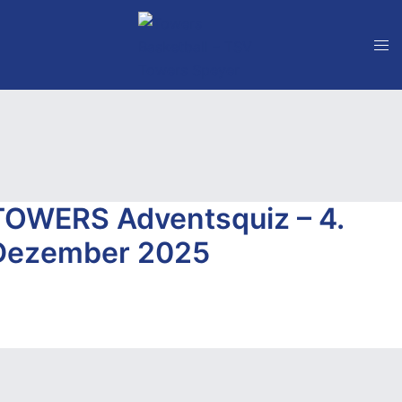
Zum
Inhalt
springen
TOWERS Adventsquiz – 4.
Dezember 2025