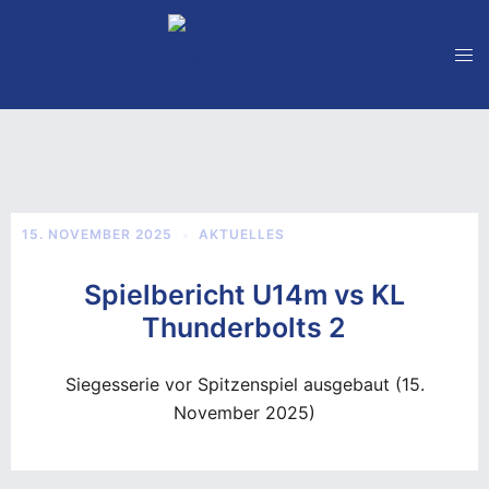
Zum
Inhalt
springen
TSV TOWERS Speyer-
Schifferstadt
Towers Day 17.5.25
15. NOVEMBER 2025
AKTUELLES
Spielbericht U14m vs KL
Thunderbolts 2
Siegesserie vor Spitzenspiel ausgebaut (15.
November 2025)