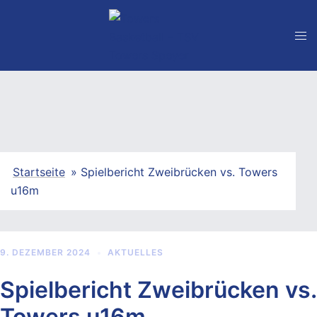
Zum
Inhalt
springen
Startseite
»
Spielbericht Zweibrücken vs. Towers
u16m
9. DEZEMBER 2024
AKTUELLES
Spielbericht Zweibrücken vs.
Towers u16m