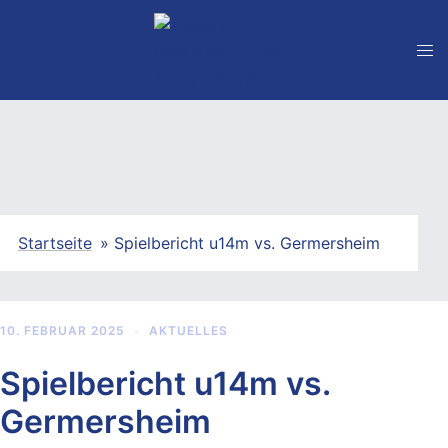
Zum
Inhalt
springen
Startseite
»
Spielbericht u14m vs. Germersheim
10. FEBRUAR 2025
AKTUELLES
Spielbericht u14m vs.
Germersheim