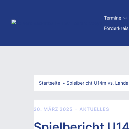
Zum
Inhalt
Termine
springen
Förderkreis
Startseite
»
Spielbericht U14m vs. Landa
20. MÄRZ 2025
AKTUELLES
Spielbericht U1