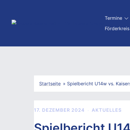
Zum
Inhalt
Termine
springen
Förderkreis
Startseite
»
Spielbericht U14w vs. Kaiser
17. DEZEMBER 2024
AKTUELLES
Spielbericht U14