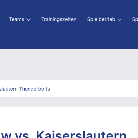
Teams
Trainingszeiten
Spielbetrieb
Sp
slautern Thunderbolts
w vs. Kaiserslautern