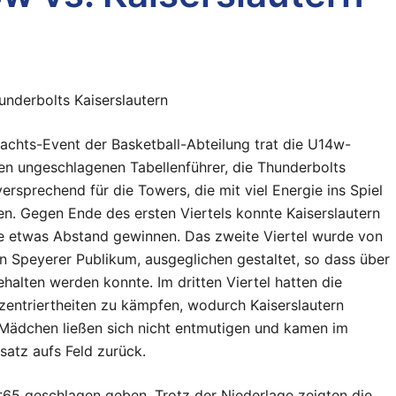
underbolts Kaiserslautern
achts-Event der Basketball-Abteilung trat die U14w-
 ungeschlagenen Tabellenführer, die Thunderbolts
versprechend für die Towers, die mit viel Energie ins Spiel
ten. Gegen Ende des ersten Viertels konnte Kaiserslautern
rke etwas Abstand gewinnen. Das zweite Viertel wurde von
n Speyerer Publikum, ausgeglichen gestaltet, so dass über
alten werden konnte. Im dritten Viertel hatten die
entriertheiten zu kämpfen, wodurch Kaiserslautern
Mädchen ließen sich nicht entmutigen und kamen im
nsatz aufs Feld zurück.
65 geschlagen geben. Trotz der Niederlage zeigten die