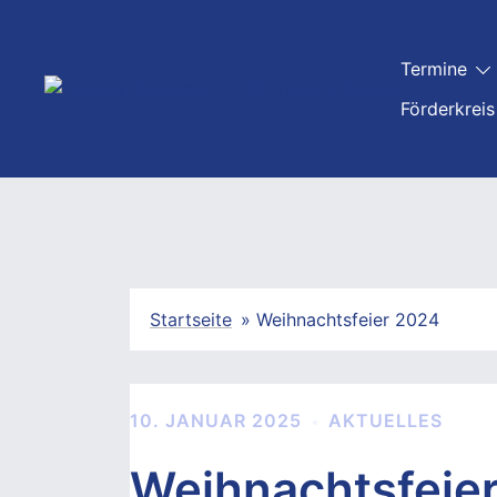
Zum
Inhalt
Termine
springen
Förderkreis
Startseite
»
Weihnachtsfeier 2024
10. JANUAR 2025
AKTUELLES
Weihnachtsfeie