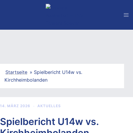
Zum
Inhalt
springen
Startseite
»
Spielbericht U14w vs.
Kirchheimbolanden
14. MÄRZ 2026
AKTUELLES
Spielbericht U14w vs.
Kirchheimbolanden