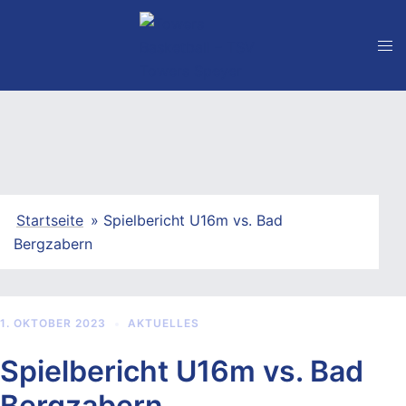
Zum
Inhalt
springen
Startseite
»
Spielbericht U16m vs. Bad
Bergzabern
1. OKTOBER 2023
AKTUELLES
Spielbericht U16m vs. Bad
Bergzabern