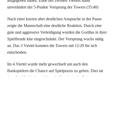
aufgegeben haben. Ende des zweiten Viertels stand
unverändert der 5-Punkte Vorsprung der Towers (35:40)
Nach einer kurzen aber deutlichen Ansprache in der Pause
zeigte die Mannschaft eine deutliche Reaktion. Durch eine
gute und aggressive Verteidigung wurden die Gorillas in ihrer
Spielfreude klar eingeschränkt. Der Vorsprung wuchs stätig
an. Das 3 Viertel konnten die Towers mit 12:29 für sich
entscheiden.
Im 4.Viertel wurde mehr gewechselt um auch den
Bankspielern die Chance auf Spielpraxis zu geben. Dies tat
dem Spielfluß keinen Abbruch. Gerade in der Defensive
spielte sich die Mannschaft in einen regelrechte Rausch. Am
Ende stand dann doch ein deutlicher 66:95 Sieg.
Trotz des Ergebnisses gibt es Verbesserungspotential.
Passqualität, Wurfauswahl und die Turnover werden in den
nächsten Trainingseinheiten werden zum Thema werden.