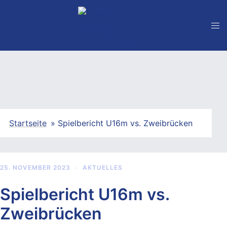
Zum
Inhalt
springen
Startseite
»
Spielbericht U16m vs. Zweibrücken
25. NOVEMBER 2023
AKTUELLES
Spielbericht U16m vs.
Zweibrücken