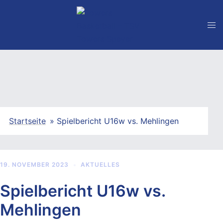
Zum
Inhalt
springen
Startseite
»
Spielbericht U16w vs. Mehlingen
19. NOVEMBER 2023
AKTUELLES
Spielbericht U16w vs.
Mehlingen