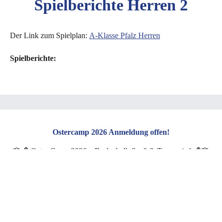
Spielberichte Herren 2
Der Link zum Spielplan:
A-Klasse Pfalz Herren
Spielberichte:
Ostercamp 2026 Anmeldung offen!
🌸🏀 Oster-Camp 2026 – Basketball, Spaß & Teamgeist! 🏀🌸
Hallo zusammen,
wir freuen uns sehr, euch unser Oster-Camp anzukündigen!
Zwei Tage voller Basketball, Bewegung und guter Laune warten
auf euch.