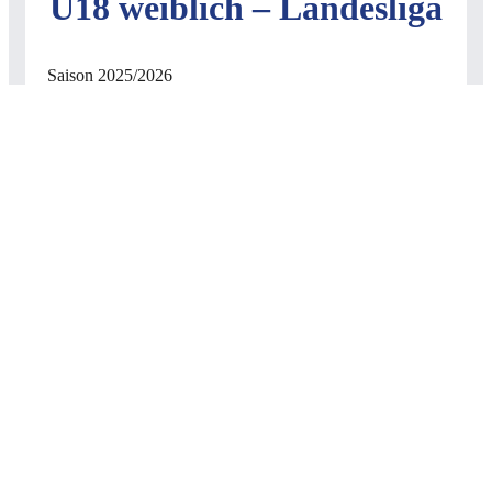
U18 weiblich – Landesliga
Saison 2025/2026
Trainer:
Constantin Popescu, Carlos Guerrero & Magda
Pätzold
C
Trainingszeiten:
Tag
Uhrzeit
Halle
Adresse
Trainer
19:00 –
Constantin,
Vincentiusstraße
Dienstag
20:30
Schwerd
Carlos &
5, 67346 Speyer
Uhr
Magda
18:30 –
Fritz-Ober-
Constantin,