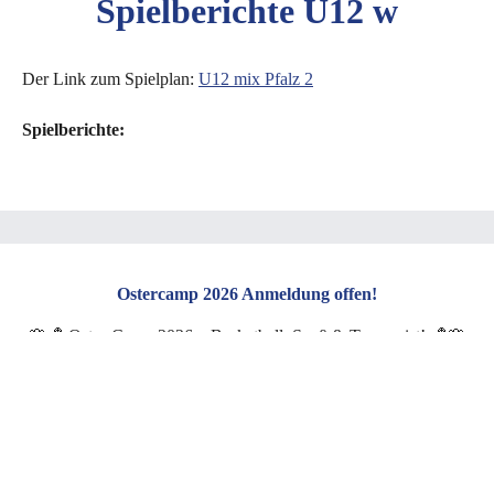
Spielberichte U12 w
Der Link zum Spielplan:
U12 mix Pfalz 2
Spielberichte:
Ostercamp 2026 Anmeldung offen!
🌸🏀 Oster-Camp 2026 – Basketball, Spaß & Teamgeist! 🏀🌸
Hallo zusammen,
wir freuen uns sehr, euch unser Oster-Camp anzukündigen!
Zwei Tage voller Basketball, Bewegung und guter Laune warten
auf euch.