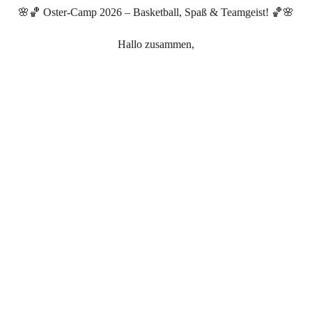
🌸🏀 Oster-Camp 2026 – Basketball, Spaß & Teamgeist! 🏀🌸
Hallo zusammen,
wir freuen uns sehr, euch unser Oster-Camp anzukündigen!
Zwei Tage voller Basketball, Bewegung und guter Laune warten
auf euch.
📍 Wo: Osthalle (Bestätigung folgt)
📅 Wann: 09. & 10. April
👧🧒 Wer: Kinder und Jugendliche von 8 bis 16 Jahren
Egal ob Anfänger oder Fortgeschrittene – bei unserem Camp ist
jede*r willkommen!
👉 Seid dabei und erlebt ein sportliches Oster-Highlight!
Zur Anmeldung gelangt ihr
hier