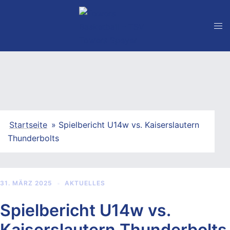
Zum
Inhalt
springen
Startseite
»
Spielbericht U14w vs. Kaiserslautern
Thunderbolts
31. MÄRZ 2025
AKTUELLES
Spielbericht U14w vs.
Kaiserslautern Thunderbolts